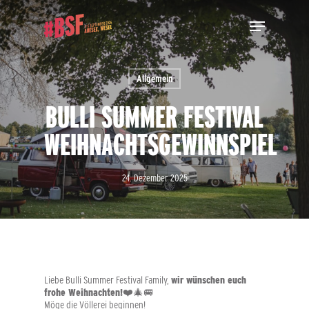
Skip
Menu
to
main
Close
content
Menu
Allgemein
BULLI SUMMER FESTIVAL
WEIHNACHTSGEWINNSPIEL
24. Dezember 2025
Liebe Bulli Summer Festival Family,
wir wünschen euch
frohe Weihnachten!
❤️🎄🚐
Möge die Völlerei beginnen!