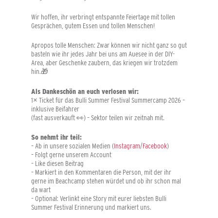
Wir hoffen, ihr verbringt entspannte Feiertage mit tollen
Gesprächen, gutem Essen und tollen Menschen!
Apropos tolle Menschen: Zwar können wir nicht ganz so gut
basteln wie ihr jedes Jahr bei uns am Auesee in der DIY-
Area, aber Geschenke zaubern, das kriegen wir trotzdem
hin.🎁
Als Dankeschön an euch verlosen wir:
1× Ticket für das Bulli Summer Festival Summercamp 2026 –
inklusive Beifahrer
(fast ausverkauft 👀) – Sektor teilen wir zeitnah mit.
So nehmt ihr teil:
– Ab in unsere sozialen Medien (
Instagram
/
Facebook
)
– Folgt gerne unserem Account
– Like diesen Beitrag
– Markiert in den Kommentaren die Person, mit der ihr
gerne im Beachcamp stehen würdet und ob ihr schon mal
da wart
– Optional: Verlinkt eine Story mit eurer liebsten Bulli
Summer Festival Erinnerung und markiert uns.