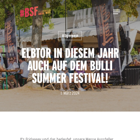
Skip
Menu
to
main
Close
content
Menu
Allgemein
ELBTOR IN DIESEM JAHR
AUCH AUF DEM BULLI
SUMMER FESTIVAL!
1. März 2024
It’s Fridaaaay und das bedeutet, unsere Messe Aussteller