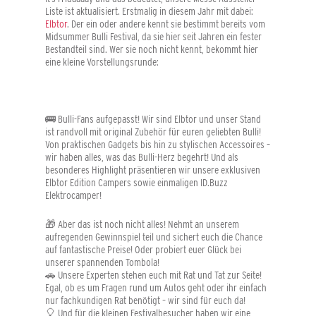
Liste ist aktualisiert. Erstmalig in diesem Jahr mit dabei:
Elbtor
. Der ein oder andere kennt sie bestimmt bereits vom
Midsummer Bulli Festival, da sie hier seit Jahren ein fester
Bestandteil sind. Wer sie noch nicht kennt, bekommt hier
eine kleine Vorstellungsrunde:
🚌 Bulli-Fans aufgepasst! Wir sind Elbtor und unser Stand
ist randvoll mit original Zubehör für euren geliebten Bulli!
Von praktischen Gadgets bis hin zu stylischen Accessoires –
wir haben alles, was das Bulli-Herz begehrt! Und als
besonderes Highlight präsentieren wir unsere exklusiven
Elbtor Edition Campers sowie einmaligen ID.Buzz
Elektrocamper!
🎁 Aber das ist noch nicht alles! Nehmt an unserem
aufregenden Gewinnspiel teil und sichert euch die Chance
auf fantastische Preise! Oder probiert euer Glück bei
unserer spannenden Tombola!
🚗 Unsere Experten stehen euch mit Rat und Tat zur Seite!
Egal, ob es um Fragen rund um Autos geht oder ihr einfach
nur fachkundigen Rat benötigt – wir sind für euch da!
🎈 Und für die kleinen Festivalbesucher haben wir eine