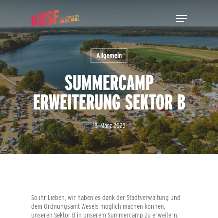
Skip
Menu
to
main
Close
content
Menu
Allgemein
SUMMERCAMP
ERWEITERUNG SEKTOR B
18. März 2023
So ihr Lieben, wir haben es dank der Stadtverwaltung und
dem Ordnungsamt Wesels möglich machen können,
unseren Sektor B in unserem Summercamp zu erweitern.