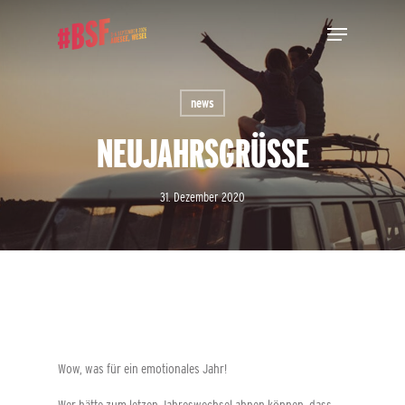
Skip
Menu
to
main
Close
content
Menu
news
NEUJAHRSGRÜSSE
31. Dezember 2020
Wow, was für ein emotionales Jahr!