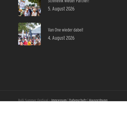
Schmeink wieder Partner!
5. August 2026
Van One wieder dabei!
4. August 2026
Bulli Summer Festival –
Impressum
|
Datenschutz
|
Hausordnung
& AGB
|
Kontakt
|
Presse
|
Jobs
facebook
instagram
email