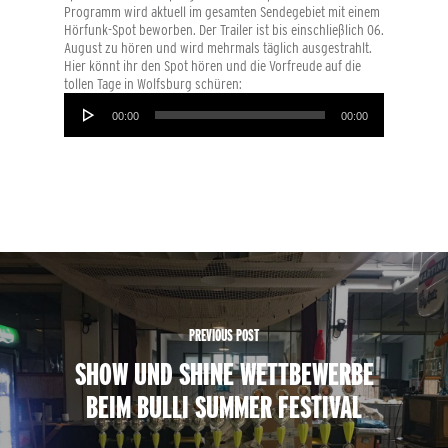
Programm wird aktuell im gesamten Sendegebiet mit einem
Hörfunk-Spot beworben. Der Trailer ist bis einschließlich 06.
August zu hören und wird mehrmals täglich ausgestrahlt.
Hier könnt ihr den Spot hören und die Vorfreude auf die
tollen Tage in Wolfsburg schüren:
Audio-
Player
00:00
00:00
PREVIOUS POST
SHOW UND SHINE WETTBEWERBE
BEIM BULLI SUMMER FESTIVAL