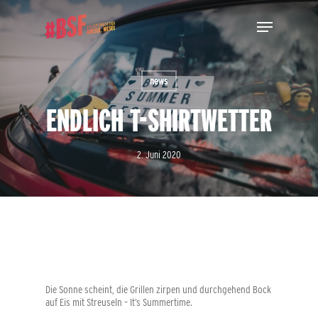
Skip
Menu
to
main
Close
content
Menu
news
ENDLICH T-SHIRTWETTER
2. Juni 2020
Die Sonne scheint, die Grillen zirpen und durchgehend Bock
auf Eis mit Streuseln – It’s Summertime.