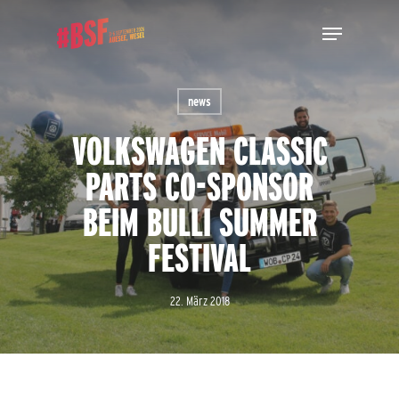
Skip
Menu
to
main
Close
content
Menu
news
VOLKSWAGEN CLASSIC
PARTS CO-SPONSOR
BEIM BULLI SUMMER
FESTIVAL
22. März 2018