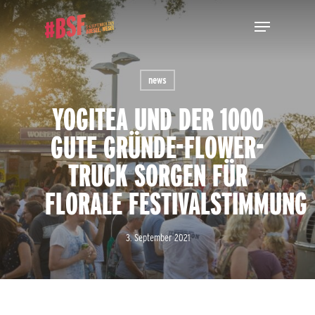
Skip
Menu
to
main
Close
content
Menu
news
YOGITEA UND DER 1000
GUTE GRÜNDE-FLOWER-
TRUCK SORGEN FÜR
FLORALE FESTIVALSTIMMUNG
3. September 2021