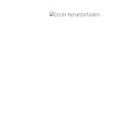
Video-
Media error: Format(s) not supported or 
Player
Datei herunterladen: https://www.midsummerfe