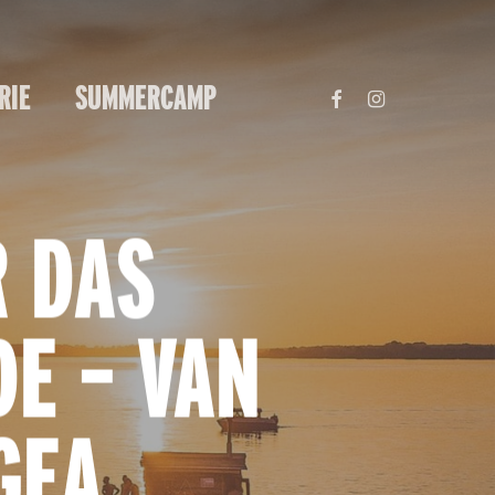
FACEBOOK
INSTAGRAM
RIE
SUMMERCAMP
DAS K
– VAN L
EA