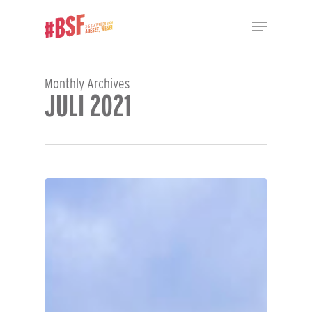
Skip
Menu
to
main
Close
content
Menu
Monthly Archives
JULI 2021