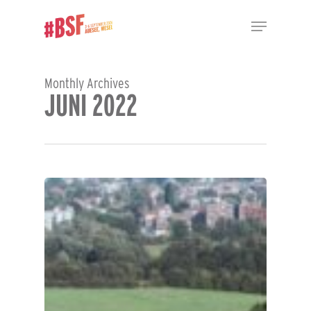
Skip
Menu
to
main
Close
content
Menu
Monthly Archives
JUNI 2022