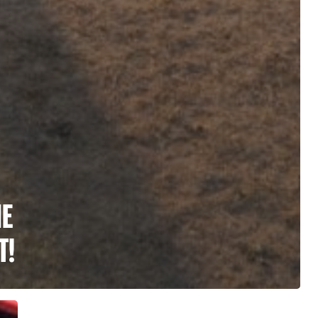
NE
T!